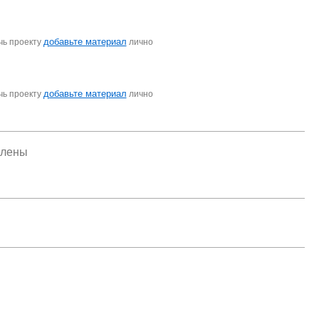
добавьте материал
чь проекту
лично
добавьте материал
чь проекту
лично
елены