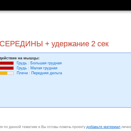
 СЕРЕДИНЫ + удержание 2 сек
действие на мышцы:
Грудь
:
Большая грудная
Грудь
:
Малая грудная
Плечи
:
Передняя дельта
добавьте материал
я по данной тематике и Вы готовы помочь проекту
личн