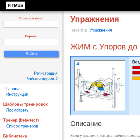
FITMUS
Упражнения
Логин или email:
Упражнения
Перейти:
Пароль:
ЖИМ с Упоров до
Воз
Регистрация
Забыли пароль?
Главная
Инструкции
Шаблоны тренировок
Посмотреть
Тренер (beta-тест)
Описание
Список тренеров
Если у вас имеются знания\информаци
Библиотека