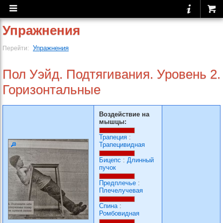
Упражнения
Упражнения
Перейти:
Пол Уэйд. Подтягивания. Уровень 2.
Горизонтальные
Воздействие на
мышцы:
Трапеция
:
Трапецивидная
Бицепс
:
Длинный
пучок
Предплечье
:
Плечелучевая
Спина
:
Ромбовидная