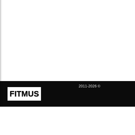
2011-2026 ©
FITMUS
Полезно
Контакты
Пользовательское соглашение
Политика конфиденциальности
Техническая поддержка
Публичная оферта
Предложения и жалобы