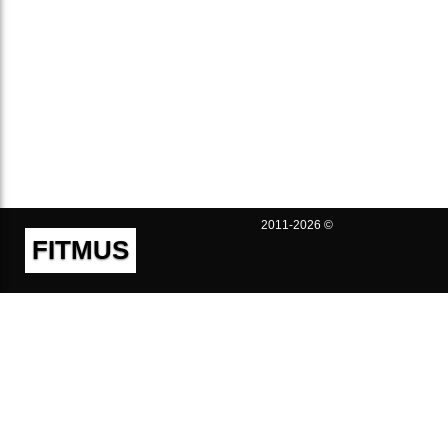
2011-2026 ©
FITMUS
Полезно
Контакты
Пользовательское соглашение
Политика конфиденциальности
Техническая поддержка
Публичная оферта
Предложения и жалобы
support@fitmus.com