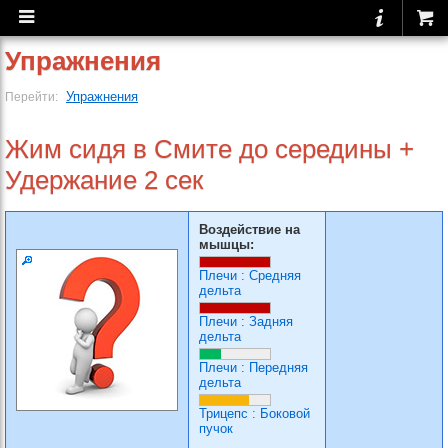
Упражнения
Упражнения
Перейти:
Жим сидя в Смите до середины +
Удержание 2 сек
Воздействие на
мышцы:
Плечи
:
Средняя
дельта
Плечи
:
Задняя
дельта
Плечи
:
Передняя
дельта
Трицепс
:
Боковой
пучок