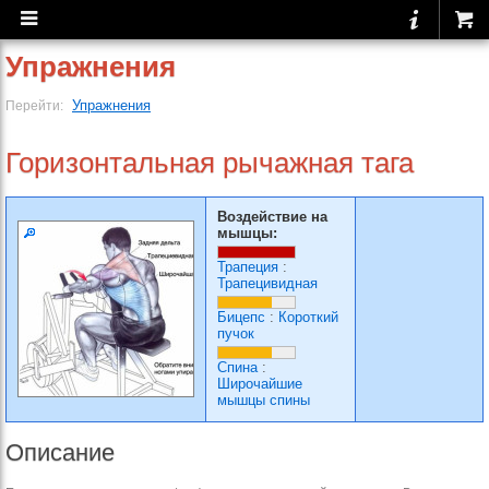
Упражнения
Упражнения
Перейти:
Горизонтальная рычажная тага
Воздействие на
мышцы:
Трапеция
:
Трапецивидная
Бицепс
:
Короткий
пучок
Спина
:
Широчайшие
мышцы спины
Описание