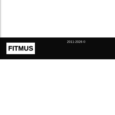
2011-2026 ©
FITMUS
Полезно
Контакты
Пользовательское соглашение
Политика конфиденциальности
Техническая поддержка
Публичная оферта
Предложения и жалобы
support@fitmus.com
Проект
Инструкции