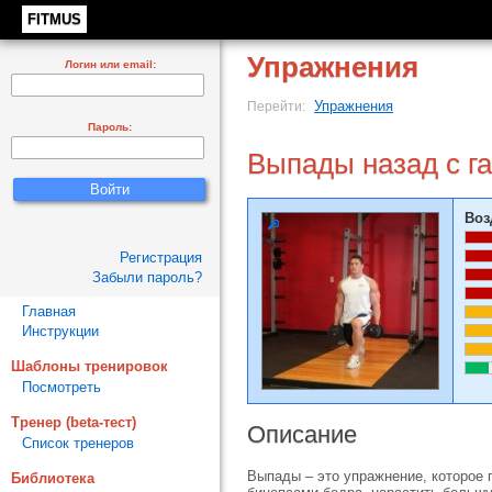
FITMUS
Упражнения
Логин или email:
Упражнения
Перейти:
Пароль:
Выпады назад с г
Воз
Регистрация
Забыли пароль?
Главная
Инструкции
Шаблоны тренировок
Посмотреть
Тренер (beta-тест)
Описание
Список тренеров
Выпады – это упражнение, которое п
Библиотека