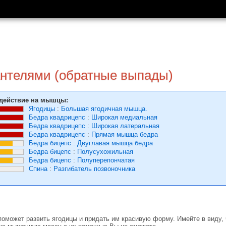
антелями (обратные выпады)
действие на мышцы:
Ягодицы
:
Большая ягодичная мышца.
Бедра квадрицепс
:
Широкая медиальная
Бедра квадрицепс
:
Широкая латеральная
Бедра квадрицепс
:
Прямая мышца бедра
Бедра бицепс
:
Двуглавая мышца бедра
Бедра бицепс
:
Полусухожильная
Бедра бицепс
:
Полуперепончатая
Спина
:
Разгибатель позвоночника
оможет развить ягодицы и придать им красивую форму. Имейте в виду, ч