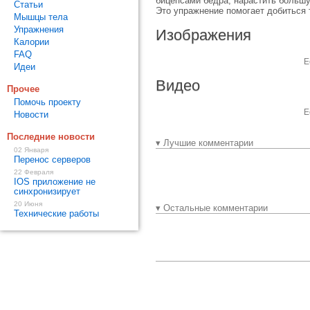
бицепсами бедра, нарастить больш
Статьи
Это упражнение помогает добиться
Мышцы тела
Упражнения
Изображения
Калории
FAQ
Е
Идеи
Видео
Прочее
Помочь проекту
Е
Новости
Последние новости
▾ Лучшие комментарии
02 Января
Перенос серверов
22 Февраля
IOS приложение не
синхронизирует
20 Июня
▾ Остальные комментарии
Технические работы