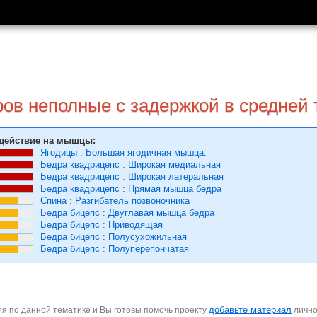
ов неполные с задержкой в средней 
действие на мышцы:
Ягодицы
:
Большая ягодичная мышца.
Бедра квадрицепс
:
Широкая медиальная
Бедра квадрицепс
:
Широкая латеральная
Бедра квадрицепс
:
Прямая мышца бедра
Спина
:
Разгибатель позвоночника
Бедра бицепс
:
Двуглавая мышца бедра
Бедра бицепс
:
Приводящая
Бедра бицепс
:
Полусухожильная
Бедра бицепс
:
Полуперепончатая
добавьте материал
я по данной тематике и Вы готовы помочь проекту
личн