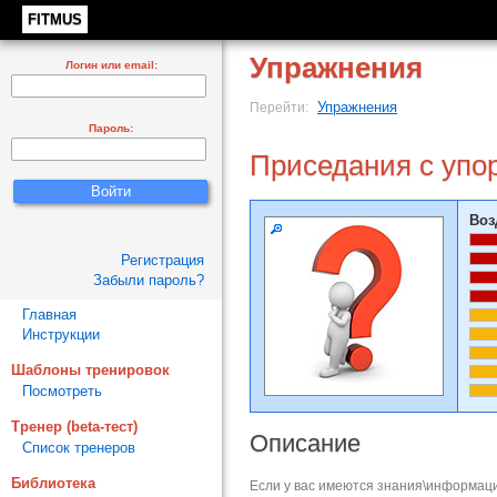
FITMUS
Упражнения
Логин или email:
Упражнения
Перейти:
Пароль:
Приседания с упор
Воз
Регистрация
Забыли пароль?
Главная
Инструкции
Шаблоны тренировок
Посмотреть
Тренер (beta-тест)
Описание
Список тренеров
Библиотека
Если у вас имеются знания\информаци