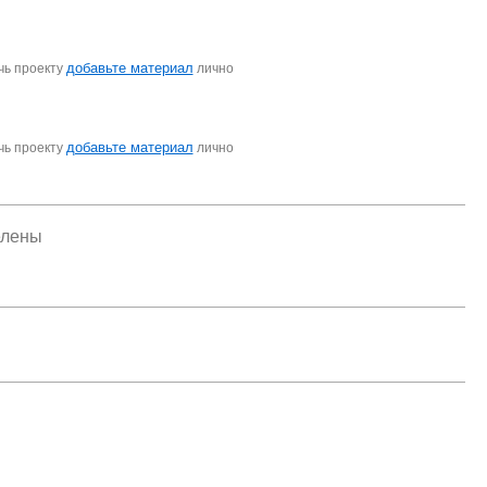
добавьте материал
чь проекту
лично
добавьте материал
чь проекту
лично
елены