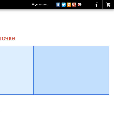
Поделиться
точке
о