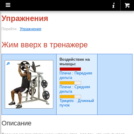
Упражнения
Упражнения
Перейти:
Жим вверх в тренажере
Воздействие на
мышцы:
Плечи
:
Передняя
дельта
Плечи
:
Средняя
дельта
Трицепс
:
Длинный
пучок
Описание