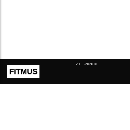
2011-2026 ©
FITMUS
Полезно
Контакты
Пользовательское соглашение
Политика конфиденциальности
Техническая поддержка
Публичная оферта
Предложения и жалобы
support@fitmus.com