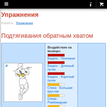
Упражнения
Упражнения
Перейти:
Подтягивания обратным хватом
Воздействие на
мышцы:
Бицепс
:
Плечевая
Бицепс
:
Длинный
пучок
Бицепс
:
Короткий
пучок
Спина
:
Большая
круглая
Спина
:
Ромбовидная