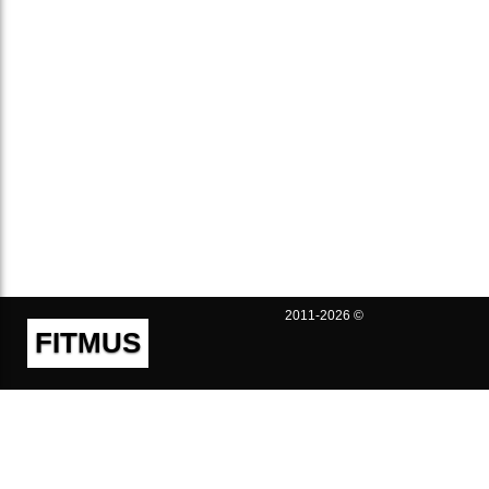
2011-2026 ©
FITMUS
Полезно
Контакты
Пользовательское соглашение
Политика конфиденциальности
Техническая поддержка
Публичная оферта
Предложения и жалобы