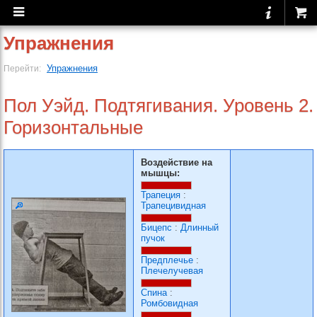
Упражнения
Упражнения
Перейти:
Пол Уэйд. Подтягивания. Уровень 2.
Горизонтальные
Воздействие на
мышцы:
Трапеция
:
Трапецивидная
Бицепс
:
Длинный
пучок
Предплечье
:
Плечелучевая
Спина
:
Ромбовидная