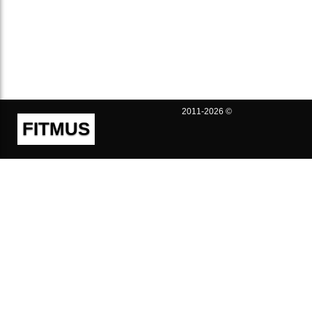
2011-2026 ©
FITMUS
Полезно
Контакты
Пользовательское соглашение
Политика конфиденциальности
Техническая поддержка
Публичная оферта
Предложения и жалобы
support@fitmus.com
Проект
Инструкции