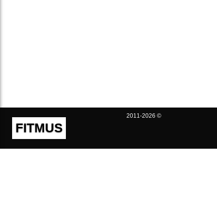
2011-2026 ©
FITMUS
Полезно
Контакты
Пользовательское соглашение
Политика конфиденциальности
Техническая поддержка
Публичная оферта
Предложения и жалобы
support@fitmus.com