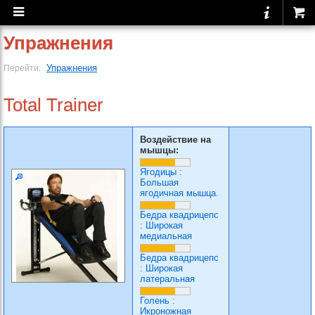
Упражнения
Упражнения
Перейти:
Total Trainer
Воздействие на
мышцы:
Ягодицы
:
Большая
ягодичная мышца.
Бедра квадрицепс
:
Широкая
медиальная
Бедра квадрицепс
:
Широкая
латеральная
Голень
:
Икроножная