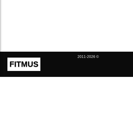
2011-2026 ©
FITMUS
Полезно
Контакты
Пользовательское соглашение
Политика конфиденциальности
Техническая поддержка
Публичная оферта
Предложения и жалобы
support@fitmus.com
Проект