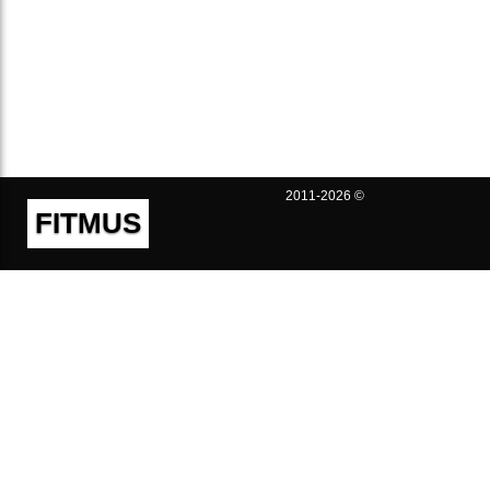
2011-2026 ©
FITMUS
Полезно
Контакты
Пользовательское соглашение
Политика конфиденциальности
Техническая поддержка
Публичная оферта
Предложения и жалобы
support@fitmus.com
Проект