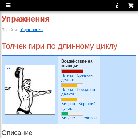
Упражнения
Упражнения
Перейти:
Толчек гири по длинному циклу
Воздействие на
мышцы:
Плечи
:
Средняя
дельта
Плечи
:
Передняя
дельта
Бицепс
:
Короткий
пучок
Бицепс
:
Плечевая
Описание