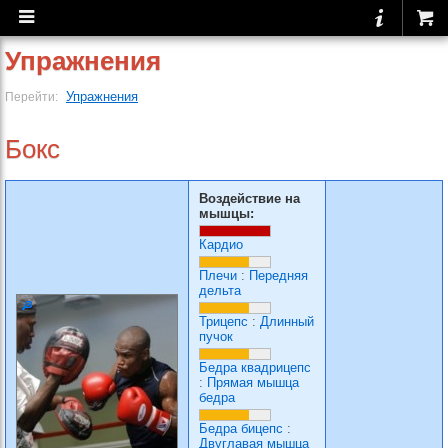
Упражнения
Упражнения
Перейти:
Бокс
Воздействие на
мышцы:
Кардио
Плечи
:
Передняя
дельта
Трицепс
:
Длинный
пучок
Бедра квадрицепс
:
Прямая мышца
бедра
Бедра бицепс
:
Двуглавая мышца