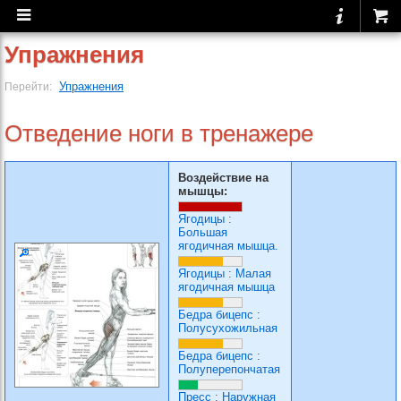
Упражнения
Упражнения
Перейти:
Отведение ноги в тренажере
Воздействие на
мышцы:
Ягодицы
:
Большая
ягодичная мышца.
Ягодицы
:
Малая
ягодичная мышца
Бедра бицепс
:
Полусухожильная
Бедра бицепс
:
Полуперепончатая
Пресс
:
Наружная