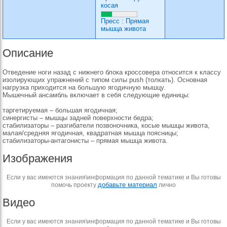
косая
Пресс
:
Прямая
мышца живота
Описание
Отведение ноги назад с нижнего блока кроссовера относится к классу
изолирующих упражнений с типом силы push (толкать). Основная
нагрузка приходится на большую ягодичную мышцу.
Мышечный ансамбль включает в себя следующие единицы:
таргетируемая – большая ягодичная;
синергисты – мышцы задней поверхности бедра;
стабилизаторы – разгибатели позвоночника, косые мышцы живота,
малая/средняя ягодичная, квадратная мышца поясницы;
стабилизаторы-антагонисты – прямая мышца живота.
Изображения
Если у вас имеются знания\информация по данной тематике и Вы готовы
добавьте материал
помочь проекту
лично
Видео
Если у вас имеются знания\информация по данной тематике и Вы готовы