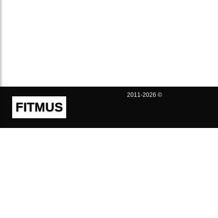
2011-2026 ©
FITMUS
Полезно
Контакты
Пользовательское соглашение
Политика конфиденциальности
Техническая поддержка
Публичная оферта
Предложения и жалобы
support@fitmus.com
Проект