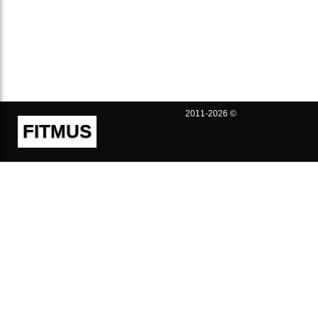
2011-2026 ©
FITMUS
Полезно
Контакты
Пользовательское соглашение
Политика конфиденциальности
Техническая поддержка
Публичная оферта
Предложения и жалобы
support@fitmus.com
Проект
Инструкции