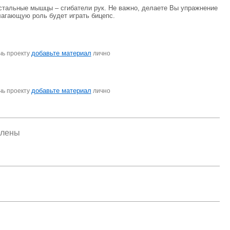
остальные мышцы – сгибатели рук. Не важно, делаете Вы упражнение
олагающую роль будет играть бицепс.
добавьте материал
чь проекту
лично
добавьте материал
чь проекту
лично
елены