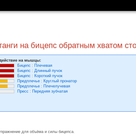
анги на бицепс обратным хватом ст
действие на мышцы:
Бицепс
:
Плечевая
Бицепс
:
Длинный пучок
Бицепс
:
Короткий пучок
Предплечье
:
Круглый пронатор
Предплечье
:
Плечелучевая
Пресс
:
Передняя зубчатая
упражнение для объёма и силы бицепса.