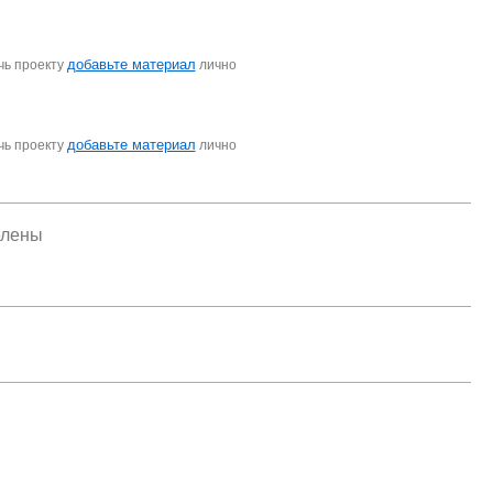
добавьте материал
чь проекту
лично
добавьте материал
чь проекту
лично
елены