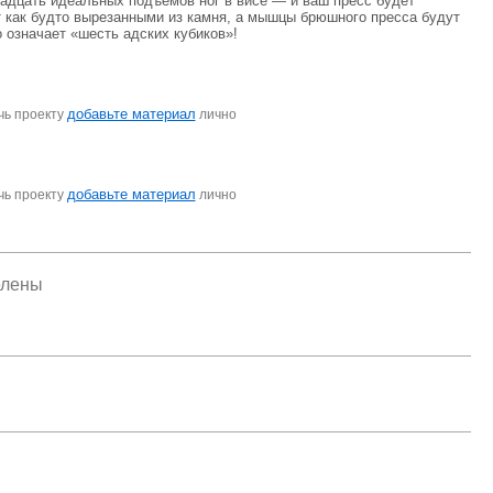
вадцать идеальных подъемов ног в висе — и ваш пресс будет
как будто вырезанными из камня, а мышцы брюшного пресса будут
о означает «шесть адских кубиков»!
добавьте материал
чь проекту
лично
добавьте материал
чь проекту
лично
елены