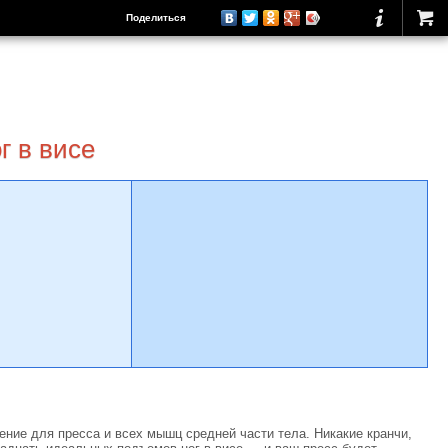
Поделиться
г в висе
ние для пресса и всех мышц средней части тела. Никакие кранчи,