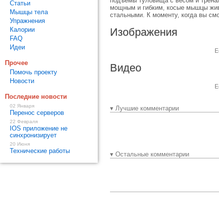
подъемы туловища с весом и тренаж
Статьи
мощным и гибким, косые мышцы жив
Мышцы тела
стальными. К моменту, когда вы смо
Упражнения
Калории
Изображения
FAQ
Идеи
Е
Прочее
Видео
Помочь проекту
Новости
Е
Последние новости
02 Января
▾ Лучшие комментарии
Перенос серверов
22 Февраля
IOS приложение не
синхронизирует
20 Июня
Технические работы
▾ Остальные комментарии