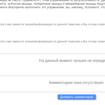
еры не смогут сравниться с этим упражнением по результативности. Д
ота, зубчатые мышцы, поперечные мышцы и межреберные мышцы будут 
жете безупречно выполнить это упражнение, вы, наконец, осознаете, чт
сли у вас имеются знания\информация по данной тематике и Вы готовы помо
сли у вас имеются знания\информация по данной тематике и Вы готовы помо
На данный момент лучшие не опред
Комментарии пока отсутствуют.
Добавить комментарий