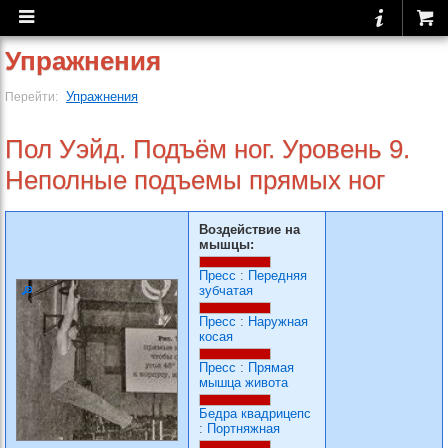
Упражнения
Упражнения
Перейти:
Пол Уэйд. Подъём ног. Уровень 9.
Неполные подъемы прямых ног
Воздействие на
мышцы:
Пресс
:
Передняя
зубчатая
Пресс
:
Наружная
косая
Пресс
:
Прямая
мышца живота
Бедра квадрицепс
:
Портняжная