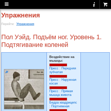
Упражнения
Упражнения
Перейти:
Пол Уэйд. Подъём ног. Уровень 1.
Подтягивание коленей
Воздействие на
мышцы:
Пресс
:
Передняя
зубчатая
Пресс
:
Наружная
косая
Пресс
:
Прямая
мышца живота
Бедра квадрицепс
:
Портняжная