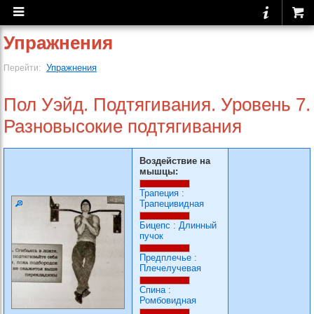
Упражнения
Упражнения
Перейти:
Пол Уэйд. Подтягивания. Уровень 7.
Разновысокие подтягивания
Воздействие на
мышцы:
Трапеция
:
Трапецивидная
Бицепс
:
Длинный
пучок
Предплечье
:
Плечелучевая
Спина
:
Ромбовидная