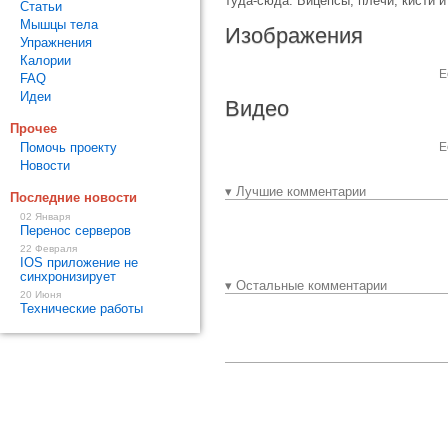
туда-сюда. Бицепсы, плечи, кисти и
Статьи
Мышцы тела
Изображения
Упражнения
Калории
Е
FAQ
Идеи
Видео
Прочее
Помочь проекту
Е
Новости
▾ Лучшие комментарии
Последние новости
02 Января
Перенос серверов
22 Февраля
IOS приложение не
синхронизирует
▾ Остальные комментарии
20 Июня
Технические работы