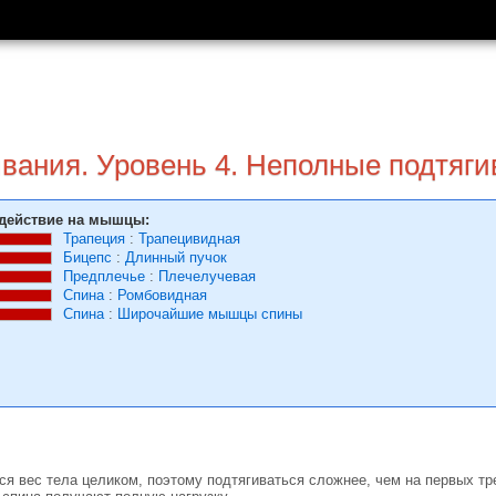
ивания. Уровень 4. Неполные подтяг
действие на мышцы:
Трапеция
:
Трапецивидная
Бицепс
:
Длинный пучок
Предплечье
:
Плечелучевая
Спина
:
Ромбовидная
Спина
:
Широчайшие мышцы спины
я вес тела целиком, поэтому подтягиваться сложнее, чем на первых тр