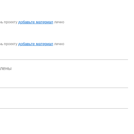
добавьте материал
чь проекту
лично
добавьте материал
чь проекту
лично
елены