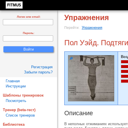
FITMUS
Упражнения
Логин или email:
Упражнения
Перейти:
Пароль:
Пол Уэйд. Подтяг
Воз
Регистрация
Забыли пароль?
Главная
Инструкции
Шаблоны тренировок
Посмотреть
Тренер (beta-тест)
Описание
Список тренеров
В неполных отжиманиях используетс
Библиотека