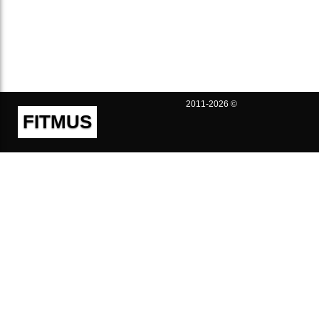
2011-2026 ©
FITMUS
Полезно
Контакты
Пользовательское соглашение
Политика конфиденциальности
Техническая поддержка
Публичная оферта
Предложения и жалобы
support@fitmus.com
Проект
Инструкции
Для разработчиков