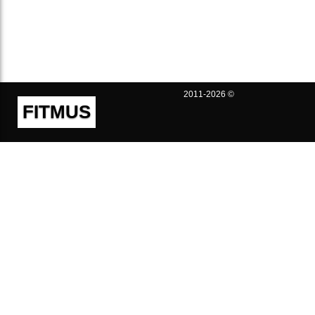
2011-2026 ©
FITMUS
Полезно
Контакты
Пользовательское соглашение
Политика конфиденциальности
Техническая поддержка
Публичная оферта
Предложения и жалобы
support@fitmus.com
Проект
Инструкции
Для разработчиков
FAQ (Вопросы и Ответы)