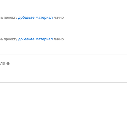
добавьте материал
чь проекту
лично
добавьте материал
чь проекту
лично
елены