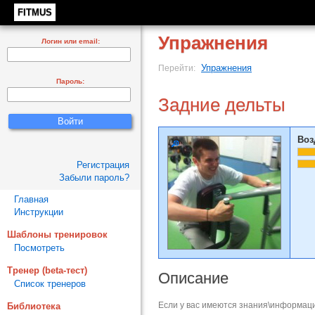
FITMUS
Упражнения
Логин или email:
Упражнения
Перейти:
Пароль:
Задние дельты
Воз
Регистрация
Забыли пароль?
Главная
Инструкции
Шаблоны тренировок
Посмотреть
Тренер (beta-тест)
Описание
Список тренеров
Если у вас имеются знания\информаци
Библиотека