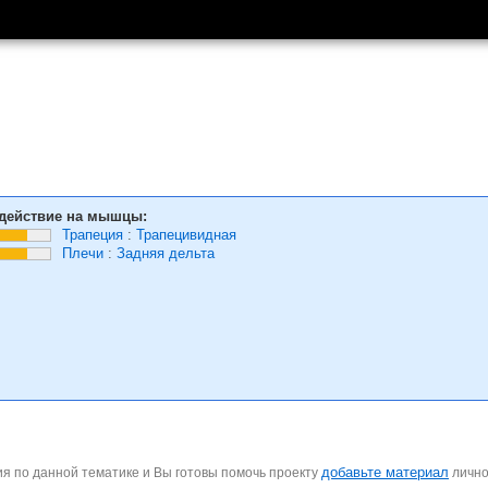
действие на мышцы:
Трапеция
:
Трапецивидная
Плечи
:
Задняя дельта
добавьте материал
я по данной тематике и Вы готовы помочь проекту
личн