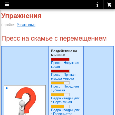
Упражнения
Упражнения
Перейти:
Пресс на скамье с перемещением
Воздействие на
мышцы:
Пресс
:
Наружная
косая
Пресс
:
Прямая
мышца живота
Пресс
:
Передняя
зубчатая
Бедра квадрицепс
:
Портняжная
Бедра квадрицепс
:
Гребенчатая