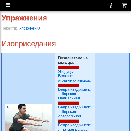
Упражнения
Упражнения
Перейти:
Изоприседания
Воздействие на
мышцы:
Ягодицы
:
Большая
ягодичная мышца.
Бедра квадрицепс
:
Широкая
медиальная
Бедра квадрицепс
:
Широкая
латеральная
Бедра квадрицепс
:
Прямая мышца