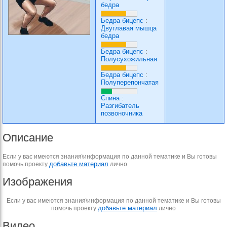
бедра
Бедра бицепс
:
Двуглавая мышца
бедра
Бедра бицепс
:
Полусухожильная
Бедра бицепс
:
Полуперепончатая
Спина
:
Разгибатель
позвоночника
Описание
Если у вас имеются знания\информация по данной тематике и Вы готовы
добавьте материал
помочь проекту
лично
Изображения
Если у вас имеются знания\информация по данной тематике и Вы готовы
добавьте материал
помочь проекту
лично
Видео