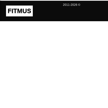
2011-2026 ©
FITMUS
Полезно
Контакты
Пользовательское соглашение
Политика конфиденциальности
Техническая поддержка
Публичная оферта
Предложения и жалобы
support@fitmus.com
Проект
Инструкции
Для разработчиков
FAQ (Вопросы и Ответы)