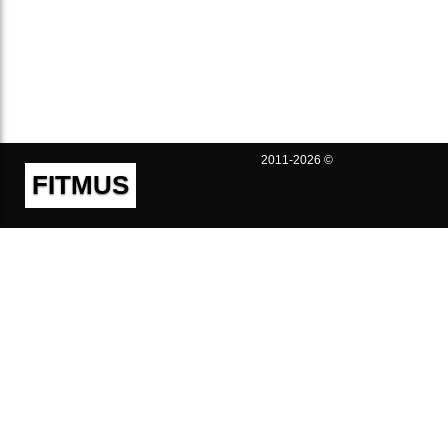
2011-2026 ©
FITMUS
Полезно
Контакты
Пользовательское соглашение
Политика конфиденциальности
Техническая поддержка
Публичная оферта
Предложения и жалобы
support@fitmus.com
Проект
Инструкции