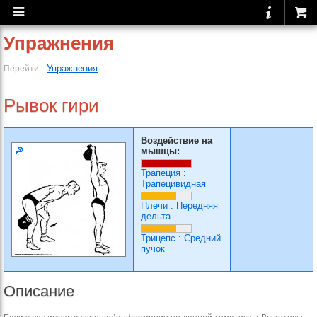
Упражнения
Упражнения
Перейти:
Рывок гири
Воздействие на
мышцы:
Трапеция
:
Трапецивидная
Плечи
:
Передняя
дельта
Трицепс
:
Средний
пучок
Описание