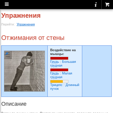
Упражнения
Упражнения
Перейти:
Отжимания от стены
Воздействие на
мышцы:
Грудь
:
Большая
грудная
Грудь
:
Малая
грудная
Трицепс
:
Длинный
пучок
Описание