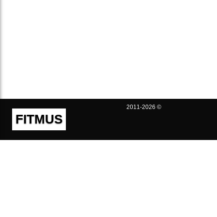
2011-2026 ©
FITMUS
Полезно
Контакты
Пользовательское соглашение
Политика конфиденциальности
Техническая поддержка
Публичная оферта
Предложения и жалобы
support@fitmus.com