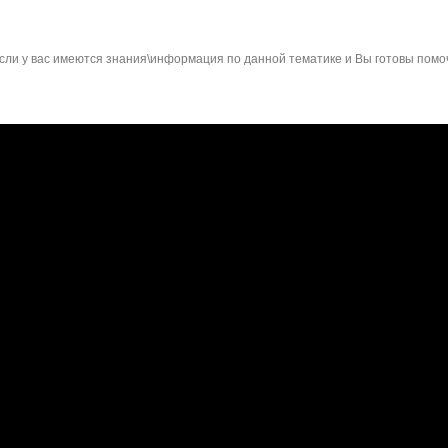
сли у вас имеются знания\информация по данной тематике и Вы готовы помо