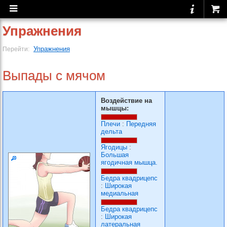
Упражнения
Упражнения
Перейти:
Выпады с мячом
Воздействие на
мышцы:
Плечи
:
Передняя
дельта
Ягодицы
:
Большая
ягодичная мышца.
Бедра квадрицепс
:
Широкая
медиальная
Бедра квадрицепс
:
Широкая
латеральная