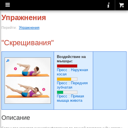
Упражнения
Упражнения
Перейти:
"Скрещивания"
Воздействие на
мышцы:
Пресс
:
Наружная
косая
Пресс
:
Передняя
зубчатая
Пресс
:
Прямая
мышца живота
Описание