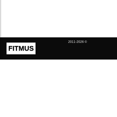
2011-2026 ©
FITMUS
Полезно
Контакты
Пользовательское соглашение
Политика конфиденциальности
Техническая поддержка
Публичная оферта
Предложения и жалобы
support@fitmus.com
Проект
Инструкции