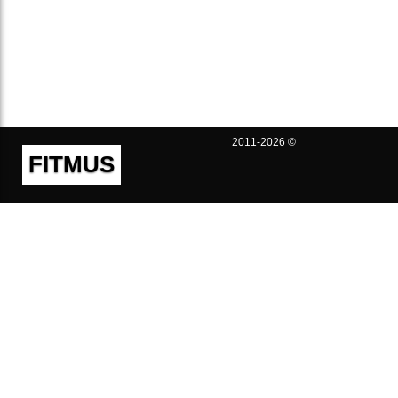
2011-2026 ©
FITMUS
Полезно
Контакты
Пользовательское соглашение
Политика конфиденциальности
Техническая поддержка
Публичная оферта
Предложения и жалобы
support@fitmus.com
Проект
Инструкции