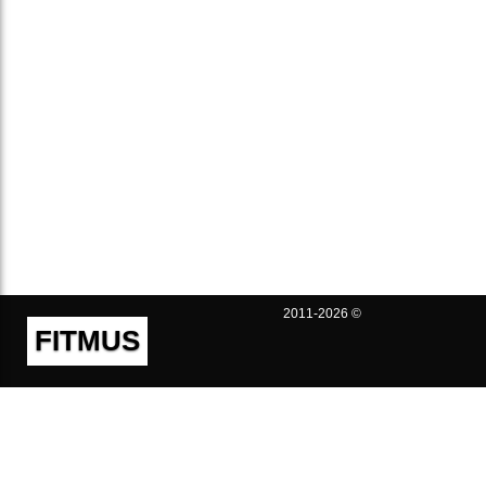
2011-2026 ©
FITMUS
Полезно
Контакты
Пользовательское соглашение
Политика конфиденциальности
Техническая поддержка
Публичная оферта
Предложения и жалобы