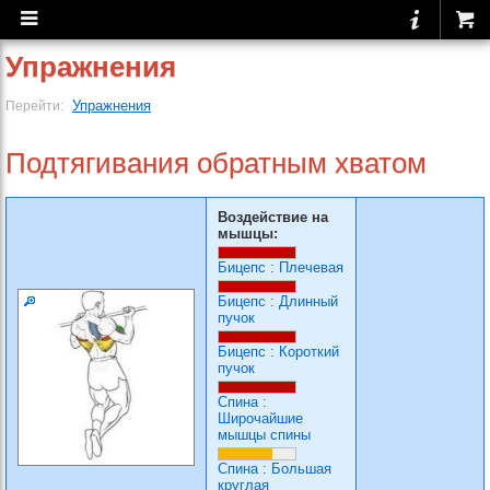
Упражнения
Упражнения
Перейти:
Подтягивания обратным хватом
Воздействие на
мышцы:
Бицепс
:
Плечевая
Бицепс
:
Длинный
пучок
Бицепс
:
Короткий
пучок
Спина
:
Широчайшие
мышцы спины
Спина
:
Большая
круглая