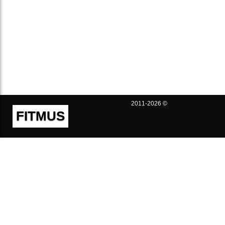
2011-2026 ©
FITMUS
Полезно
Контакты
Пользовательское соглашение
Политика конфиденциальности
Техническая поддержка
Публичная оферта
Предложения и жалобы
support@fitmus.com
Проект