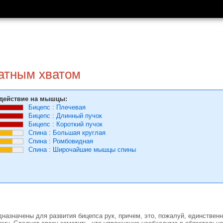
атным хватом
действие на мышцы:
Бицепс
:
Плечевая
Бицепс
:
Длинный пучок
Бицепс
:
Короткий пучок
Спина
:
Большая круглая
Спина
:
Ромбовидная
Спина
:
Широчайшие мышцы спины
назначены для развития бицепса рук, причем, это, пожалуй, единственн