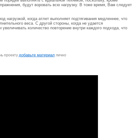
м порядке выполнять с идеальной техникой, поскольку, кроме
пражнения, будут воровать всю нагрузку. В тоже время, Вам следует
од нагрузкой, когда атлет выполняет подтягивания медленнее, что
нительного веса. С другой стороны, когда не удается
и увеличивать количество повторение внутри каждого подхода, что
добавьте материал
чь проекту
лично