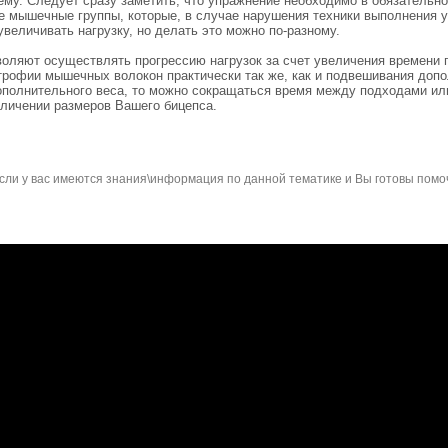
му. Следует сразу заметить, что упражнение необходимо в обязательно
е мышечные группы, которые, в случае нарушения техники выполнения у
величивать нагрузку, но делать это можно по-разному.
оляют осуществлять прогрессию нагрузок за счет увеличения времени п
трофии мышечных волокон практически так же, как и подвешивания допол
дополнительного веса, то можно сокращаться время между подходами ил
еличении размеров Вашего бицепса.
сли у вас имеются знания\информация по данной тематике и Вы готовы помо