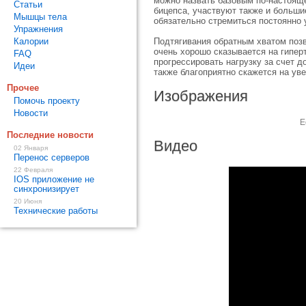
можно назвать базовым по-настояще
Статьи
бицепса, участвуют также и больши
Мышцы тела
обязательно стремиться постоянно у
Упражнения
Калории
Подтягивания обратным хватом позв
очень хорошо сказывается на гипер
FAQ
прогрессировать нагрузку за счет 
Идеи
также благоприятно скажется на ув
Прочее
Изображения
Помочь проекту
Новости
Е
Последние новости
Видео
02 Января
Перенос серверов
22 Февраля
IOS приложение не
синхронизирует
20 Июня
Технические работы