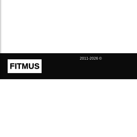
2011-2026 ©
FITMUS
Полезно
Контакты
Пользовательское соглашение
Политика конфиденциальности
Техническая поддержка
Публичная оферта
Предложения и жалобы
support@fitmus.com
Проект