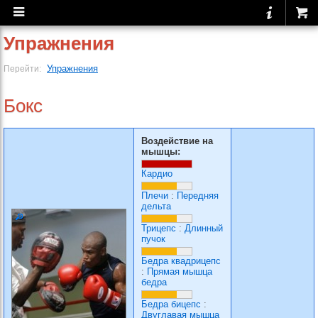
Упражнения
Упражнения
Перейти:
Бокс
Воздействие на
мышцы:
Кардио
Плечи
:
Передняя
дельта
Трицепс
:
Длинный
пучок
Бедра квадрицепс
:
Прямая мышца
бедра
Бедра бицепс
:
Двуглавая мышца