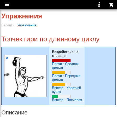
Упражнения
Упражнения
Перейти:
Толчек гири по длинному циклу
Воздействие на
мышцы:
Плечи
:
Средняя
дельта
Плечи
:
Передняя
дельта
Бицепс
:
Короткий
пучок
Бицепс
:
Плечевая
Описание