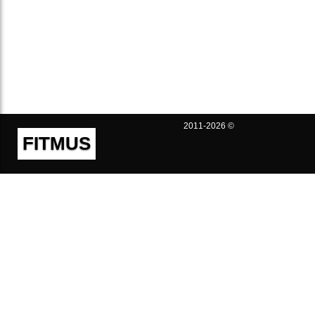
2011-2026 ©
FITMUS
Полезно
Контакты
Пользовательское соглашение
Политика конфиденциальности
Техническая поддержка
Публичная оферта
Предложения и жалобы
support@fitmus.com
Проект