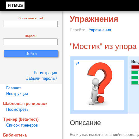
FITMUS
Упражнения
Логин или email:
Упражнения
Перейти:
Пароль:
"Мостик" из упора 
Воз
Регистрация
Забыли пароль?
Главная
Инструкции
Шаблоны тренировок
Посмотреть
Тренер (beta-тест)
Описание
Список тренеров
Если у вас имеются знания\информаци
Библиотека