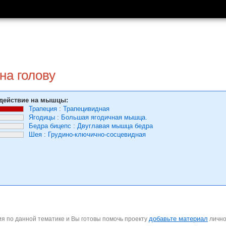
на голову
действие на мышцы:
Трапеция
:
Трапецивидная
Ягодицы
:
Большая ягодичная мышца.
Бедра бицепс
:
Двуглавая мышца бедра
Шея
:
Грудино-ключично-сосцевидная
добавьте материал
я по данной тематике и Вы готовы помочь проекту
личн