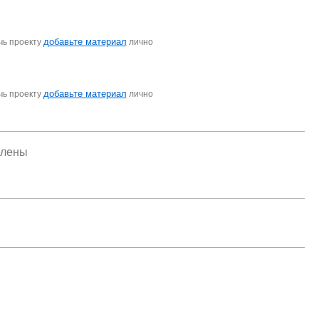
добавьте материал
чь проекту
лично
добавьте материал
чь проекту
лично
елены