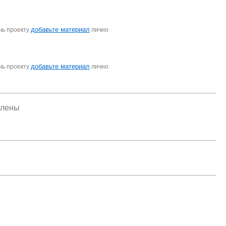
добавьте материал
чь проекту
лично
добавьте материал
чь проекту
лично
елены