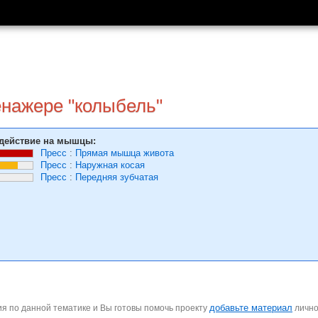
енажере "колыбель"
действие на мышцы:
Пресс
:
Прямая мышца живота
Пресс
:
Наружная косая
Пресс
:
Передняя зубчатая
добавьте материал
я по данной тематике и Вы готовы помочь проекту
личн