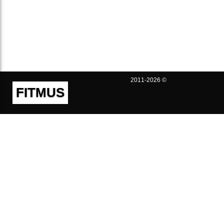
2011-2026 ©
FITMUS
Полезно
Контакты
Пользовательское соглашение
Политика конфиденциальности
Техническая поддержка
Публичная оферта
Предложения и жалобы
support@fitmus.com
Проект
Инструкции