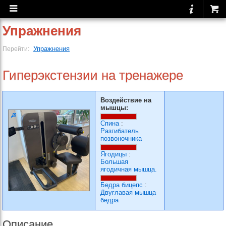
Упражнения
Упражнения
Перейти:
Гиперэкстензии на тренажере
Воздействие на
мышцы:
Спина
:
Разгибатель
позвоночника
Ягодицы
:
Большая
ягодичная мышца.
Бедра бицепс
:
Двуглавая мышца
бедра
Описание