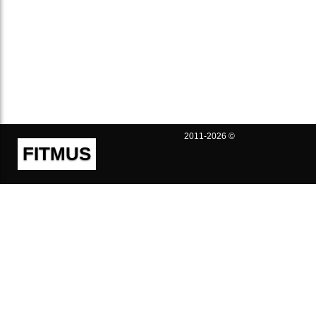
2011-2026 ©
FITMUS
Полезно
Контакты
Пользовательское соглашение
Политика конфиденциальности
Техническая поддержка
Публичная оферта
Предложения и жалобы
support@fitmus.com
Проект