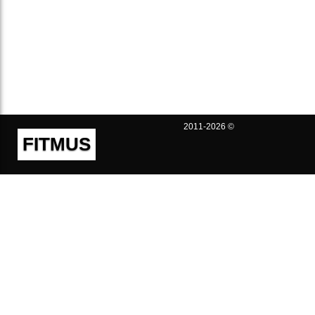
2011-2026 ©
FITMUS
Полезно
Контакты
Пользовательское соглашение
Политика конфиденциальности
Техническая поддержка
Публичная оферта
Предложения и жалобы
support@fitmus.com
Проект