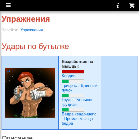
Упражнения
Упражнения
Перейти:
Удары по бутылке
Воздействие на
мышцы:
Кардио
Трицепс
:
Длинный
пучок
Грудь
:
Большая
грудная
Бедра квадрицепс
:
Прямая мышца
бедра
Описание