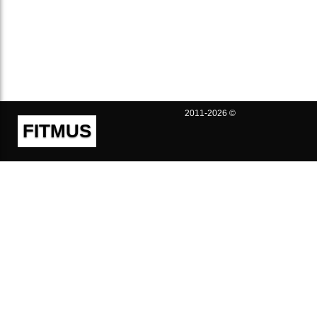
2011-2026 ©
FITMUS
Полезно
Контакты
Пользовательское соглашение
Политика конфиденциальности
Техническая поддержка
Публичная оферта
Предложения и жалобы
support@fitmus.com
Проект
Инструкции