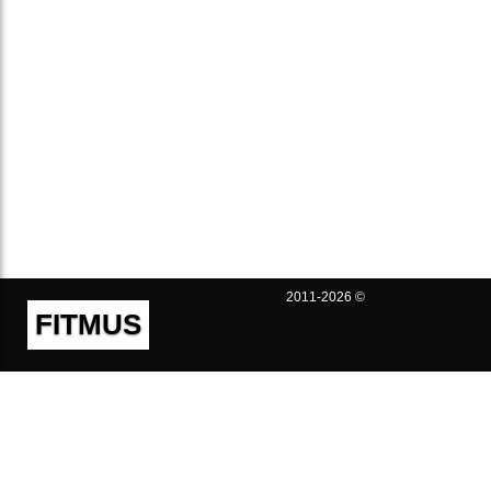
2011-2026 ©
FITMUS
Полезно
Контакты
Пользовательское соглашение
Политика конфиденциальности
Техническая поддержка
Публичная оферта
Предложения и жалобы
support@fitmus.com