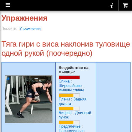
Упражнения
Упражнения
Перейти:
Тяга гири с виса наклонив туловище
одной рукой (поочередно)
Воздействие на
мышцы:
Спина
:
Широчайшие
мышцы спины
Плечи
:
Задняя
дельта
Бицепс
:
Длинный
пучок
Предплечье
:
Плечелучевая