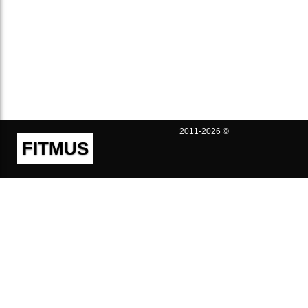
2011-2026 ©
FITMUS
Полезно
Контакты
Пользовательское соглашение
Политика конфиденциальности
Техническая поддержка
Публичная оферта
Предложения и жалобы
support@fitmus.com
Проект